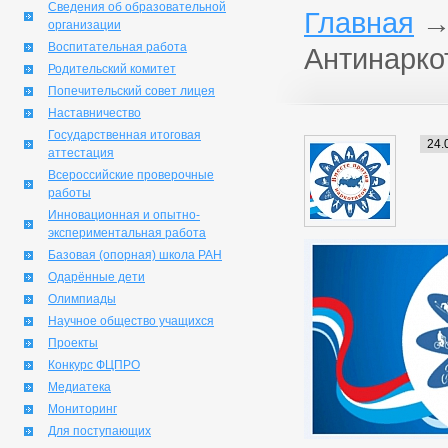
Сведения об образовательной
Главная
организации
Воспитательная работа
Антинарко
Родительский комитет
Попечительский совет лицея
Наставничество
Государственная итоговая
24.
аттестация
Всероссийские проверочные
работы
Инновационная и опытно-
экспериментальная работа
Базовая (опорная) школа РАН
Одарённые дети
Олимпиады
Научное общество учащихся
Проекты
Конкурс ФЦПРО
Медиатека
Мониторинг
Для поступающих