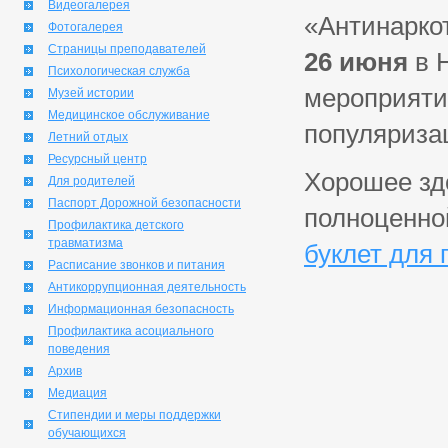
Видеогалерея
«Антинарко
Фотогалерея
Страницы преподавателей
26 июня
в 
Психологическая служба
мероприяти
Музей истории
Медицинское обслуживание
популяризац
Летний отдых
Ресурсный центр
Хорошее здо
Для родителей
Паспорт Дорожной безопасности
полноценно
Профилактика детского
травматизма
буклет для 
Расписание звонков и питания
Антикоррупционная деятельность
Информационная безопасность
Профилактика асоциального
поведения
Архив
Медиация
Стипендии и меры поддержки
обучающихся