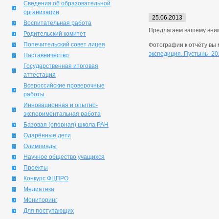
Сведения об образовательной
организации
25.06.2013
Воспитательная работа
Предлагаем вашему вним
Родительский комитет
Попечительский совет лицея
Фотографии к отчёту вы 
экспедиция. Пустынь -20
Наставничество
Государственная итоговая
аттестация
Всероссийские проверочные
работы
Инновационная и опытно-
экспериментальная работа
Базовая (опорная) школа РАН
Одарённые дети
Олимпиады
Научное общество учащихся
Проекты
Конкурс ФЦПРО
Медиатека
Мониторинг
Для поступающих