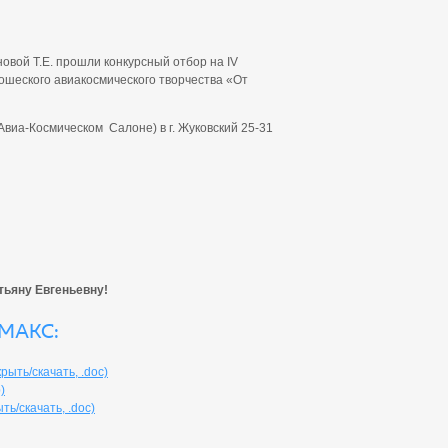
овой Т.Е. прошли конкурсный отбор на IV
ошеского авиакосмического творчества «От
виа-Космическом Салоне) в г. Жуковский 25-31
тьяну Евгеньевну!
МАКС:
ыть/скачать, .doc)
)
ть/скачать, .doc)