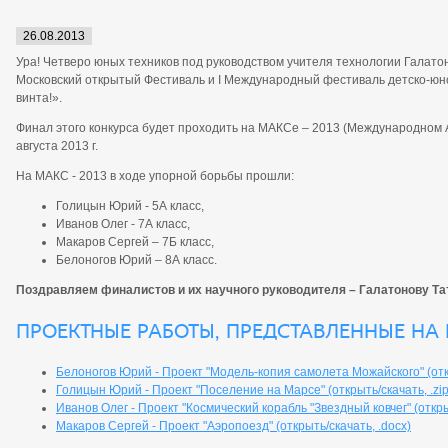
26.08.2013
Ура! Четверо юных техников под руководством учителя технологии Галатон
Московский открытый Фестиваль и I Международный фестиваль детско-юн
винта!».
Финал этого конкурса будет проходить на МАКСе – 2013 (Международном А
августа 2013 г.
На МАКС - 2013 в ходе упорной борьбы прошли:
Голицын Юрий - 5А класс,
Иванов Олег - 7А класс,
Макаров Сергей – 7Б класс,
Белоногов Юрий – 8А класс.
Поздравляем финалистов и их научного руководителя – Галатонову Та
Проектные работы, представленные на 
Белоногов Юрий - Проект "Модель-копия самолета Можайского" (откр
Голицын Юрий - Проект "Поселение на Марсе" (открыть/скачать, .zip
Иванов Олег - Проект "Космический корабль "Звездный ковчег" (откры
Макаров Сергей - Проект "Аэропоезд" (открыть/скачать, .docx)