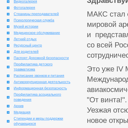
Здравствуй
Видеогалерея
Фотогалерея
МАКС стал 
Страницы преподавателей
Психологическая служба
мировой ар
Музей истории
и представ
Медицинское обслуживание
Летний отдых
со всей Ро
Ресурсный центр
Для родителей
сотрудниче
Паспорт Дорожной безопасности
Профилактика детского
Это уже IV 
травматизма
Расписание звонков и питания
Международ
Антикоррупционная деятельность
авиакосмич
Информационная безопасность
Профилактика асоциального
"От винта!"
поведения
Архив
Уезжая отс
Медиация
новое откры
Стипендии и меры поддержки
обучающихся