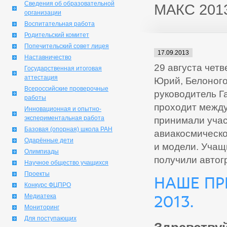
Сведения об образовательной
МАКС 201
организации
Воспитательная работа
Родительский комитет
Попечительский совет лицея
17.09.2013
Наставничество
29 августа чет
Государственная итоговая
аттестация
Юрий, Белоного
Всероссийские проверочные
руководитель Г
работы
проходит межд
Инновационная и опытно-
экспериментальная работа
принимали учас
Базовая (опорная) школа РАН
авиакосмическо
Одарённые дети
и модели. Учащ
Олимпиады
получили автог
Научное общество учащихся
Проекты
Наше пр
Конкурс ФЦПРО
Медиатека
2013.
Мониторинг
Для поступающих