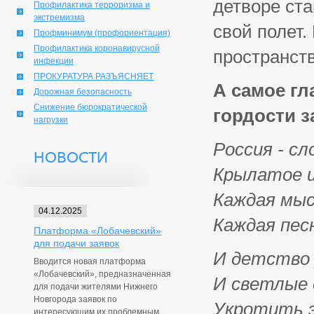
детворе ст
Профилактика терроризма и
экстремизма
свой полет.
Профминимум (профориентация)
Профилактика коронавирусной
пространств
инфекции
ПРОКУРАТУРА РАЗЪЯСНЯЕТ
А самое гл
Дорожная безопасность
Снижение бюрократической
гордости з
нагрузки
Россия - сл
НОВОСТИ
Крылатое и
Каждая мыс
04.12.2025
Каждая пес
Платформа «Лобачевский»
для подачи заявок
И детство 
Вводится новая платформа
«Лобачевский», предназначенная
И светлые 
для подачи жителями Нижнего
Новгорода заявок по
Укротить 
интересующим их проблемным