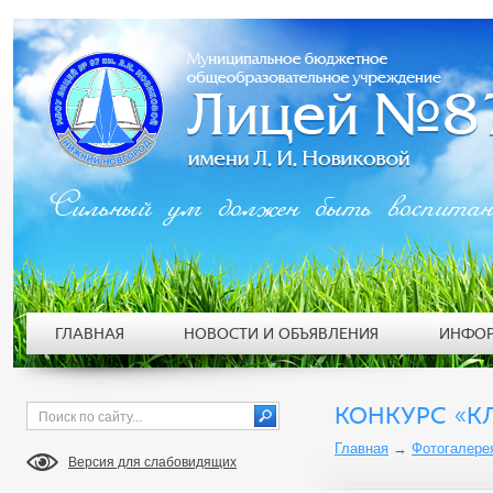
Сильный ум должен быть воспита
ГЛАВНАЯ
НОВОСТИ И ОБЪЯВЛЕНИЯ
ИНФОР
КОНКУРС «К
Главная
→
Фотогалере
Версия для слабовидящих