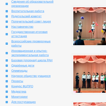
Сведения об образовательной
организации
Воспитательная работа
Родительский комитет
Попечительский совет лицея
Наставничество
Государственная итоговая
аттестация
Всероссийские проверочные
работы
Инновационная и опытно-
экспериментальная работа
Базовая (опорная) школа РАН
Одарённые дети
Олимпиады
Научное общество учащихся
Проекты
Конкурс ФЦПРО
Медиатека
Мониторинг
Для поступающих