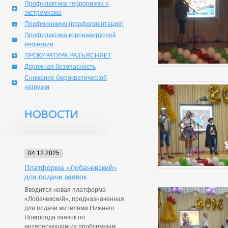
Профилактика терроризма и
экстремизма
Профминимум (профориентация)
Профилактика коронавирусной
инфекции
ПРОКУРАТУРА РАЗЪЯСНЯЕТ
Дорожная безопасность
Снижение бюрократической
нагрузки
НОВОСТИ
04.12.2025
Платформа «Лобачевский»
для подачи заявок
Вводится новая платформа
«Лобачевский», предназначенная
для подачи жителями Нижнего
Новгорода заявок по
интересующим их проблемным