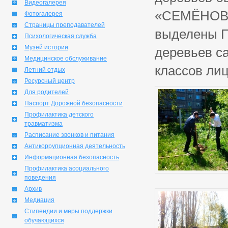
Видеогалерея
«СЕМЁНОВС
Фотогалерея
Страницы преподавателей
выделены П
Психологическая служба
Музей истории
деревьев с
Медицинское обслуживание
классов лиц
Летний отдых
Ресурсный центр
Для родителей
Паспорт Дорожной безопасности
Профилактика детского
травматизма
Расписание звонков и питания
Антикоррупционная деятельность
Информационная безопасность
Профилактика асоциального
поведения
Архив
Медиация
Стипендии и меры поддержки
обучающихся