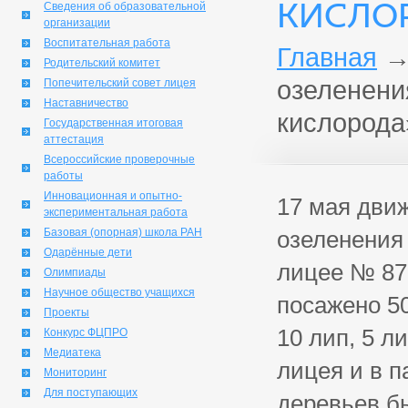
КИСЛО
Сведения об образовательной
организации
Воспитательная работа
Главная
Родительский комитет
озеленени
Попечительский совет лицея
Наставничество
кислорода
Государственная итоговая
аттестация
Всероссийские проверочные
работы
Инновационная и опытно-
17 мая дви
экспериментальная работа
Базовая (опорная) школа РАН
озеленения
Одарённые дети
лицее № 87 
Олимпиады
Научное общество учащихся
посажено 50
Проекты
10 лип, 5 л
Конкурс ФЦПРО
Медиатека
лицея и в п
Мониторинг
Для поступающих
деревьев б