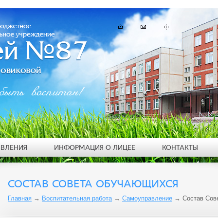
быть воспитан!
ЯВЛЕНИЯ
ИНФОРМАЦИЯ О ЛИЦЕЕ
КОНТАКТЫ
СОСТАВ СОВЕТА ОБУЧАЮЩИХСЯ
Главная
→
Воспитательная работа
→
Самоуправление
→
Состав Сов