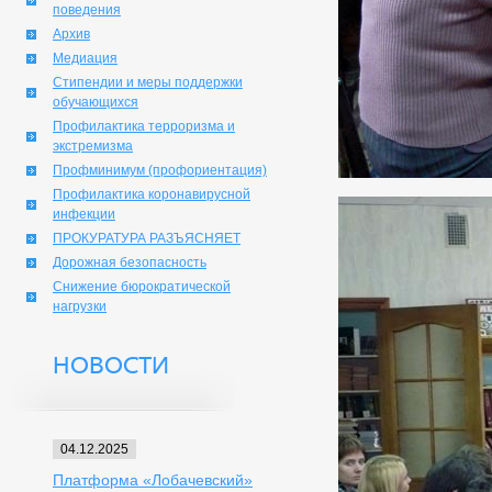
поведения
Архив
Медиация
Стипендии и меры поддержки
обучающихся
Профилактика терроризма и
экстремизма
Профминимум (профориентация)
Профилактика коронавирусной
инфекции
ПРОКУРАТУРА РАЗЪЯСНЯЕТ
Дорожная безопасность
Снижение бюрократической
нагрузки
НОВОСТИ
04.12.2025
Платформа «Лобачевский»