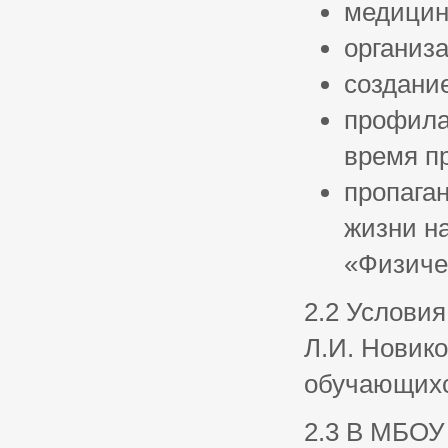
медицин
организ
создани
профила
время п
пропага
жизни н
«Физичес
2.2 Услови
Л.И. Новик
обучающихс
2.3 В МБОУ