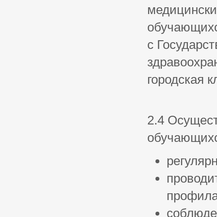
медицински
обучающихс
с Государс
здравоохра
городская 
2.4 Осущес
обучающихс
регуляр
проводи
профила
соблюде