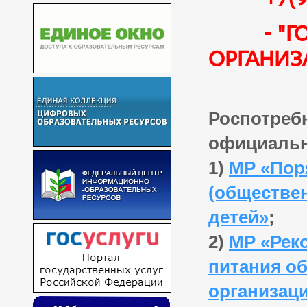
- "горя
организа
Роспотреб
официальн
1)
МР «Пор
(обществен
детей»
;
2)
МР «Рек
питания о
организац