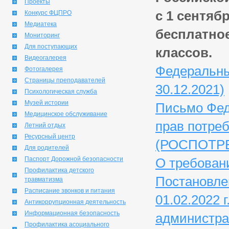
Проекты
с 1 сентяб
Конкурс ФЦПРО
Медиатека
бесплатное
Мониторинг
Для поступающих
классов.
Видеогалерея
Федеральный
Фотогалерея
Страницы преподавателей
30.12.2021)
Психологическая служба
Музей истории
Письмо Фед
Медицинское обслуживание
прав потре
Летний отдых
Ресурсный центр
(РОСПОТРЕБ
Для родителей
Паспорт Дорожной безопасности
О требован
Профилактика детского
Постановле
травматизма
Расписание звонков и питания
01.02.2022 
Антикоррупционная деятельность
Информационная безопасность
администрац
Профилактика асоциального