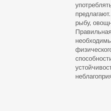
употреблять
предлагают.
рыбу, овощн
Правильная
необходимы
физического
способност
устойчивос
неблагопри