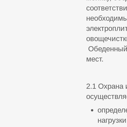
соответств
необходимы
электропли
овощечистки
Обеденный 
мест.
2.1 Охрана
осуществля
определ
нагрузки