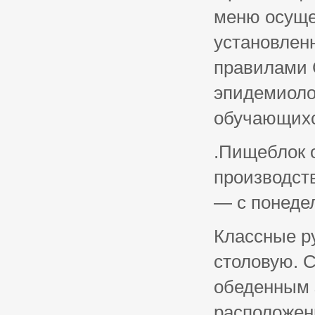
меню осуще
установле
правилами 
эпидемиоло
обучающихс
.Пищеблок 
производст
— с понеде
Классные р
столовую. 
обеденным 
расположен