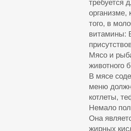
требуется д
организме, 
того, в мол
витамины: В
присутство
Мясо и рыб
животного б
В мясе сод
меню должн
котлеты, те
Немало пол
Она являет
жирных кис