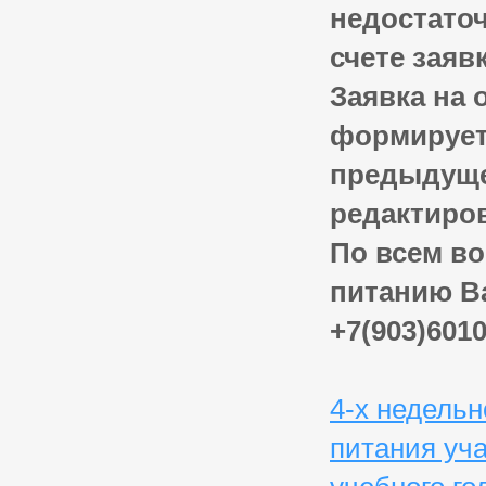
недостато
счете заяв
Заявка на 
формируетс
предыдуще
редактиров
По всем во
питанию В
+7(903)6010
4-х недель
питания уч