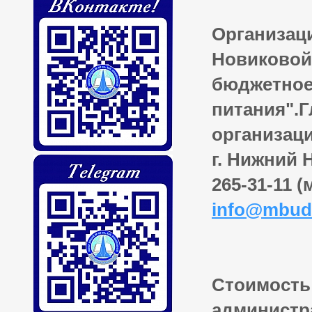
Организац
Новиковой
бюджетное
питания".
организаци
г. Нижний 
265-31-11 
info
@
mbud
Стоимость
администр