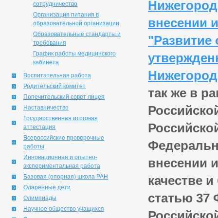
Нижегородс
сотрудничество
Организация питания в
внесении 
образовательной организации
Образовательные стандарты и
"Развитие 
требования
График работы медицинского
утвержден
кабинета
Нижегородс
Воспитательная работа
Родительский комитет
так же в р
Попечительский совет лицея
Российско
Наставничество
Государственная итоговая
Российской
аттестация
Всероссийские проверочные
Федерально
работы
Инновационная и опытно-
внесении 
экспериментальная работа
Базовая (опорная) школа РАН
качестве и
Одарённые дети
статью 37 
Олимпиады
Научное общество учащихся
Российско