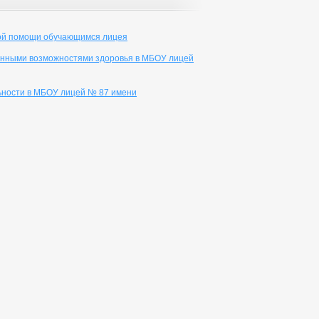
ной помощи обучающимся лицея
ченными возможностями здоровья в МБОУ лицей
ьности в МБОУ лицей № 87 имени