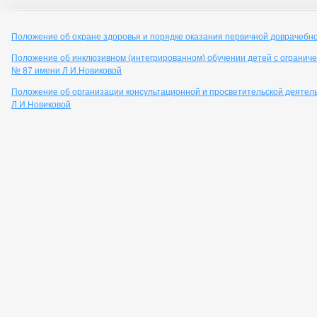
Положение об охране здоровья и порядке оказания первичной доврачеб
Положение об инклюзивном (интегрированном) обучении детей с ограни
№ 87 имени Л.И.Новиковой
Положение об организации консультационной и просветительской деятел
Л.И.Новиковой