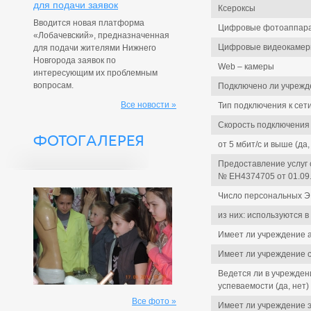
для подачи заявок
Ксероксы
Вводится новая платформа
Цифровые фотоаппар
«Лобачевский», предназначенная
Цифровые видеокаме
для подачи жителями Нижнего
Новгорода заявок по
Web – камеры
интересующим их проблемным
вопросам.
Подключено ли учрежде
Все новости »
Тип подключения к сет
Скорость подключения 
ФОТОГАЛЕРЕЯ
от 5 мбит/с и выше (да,
Предоставление услуг 
№ ЕН4374705 от 01.09.
Число персональных ЭВ
из них: используются в
Имеет ли учреждение 
Имеет ли учреждение с
Ведется ли в учрежден
успеваемости (да, нет)
Все фото »
Имеет ли учреждение э