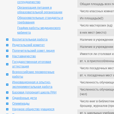
сотрудничество
Общая площадь всех п
Организация питания в
Число классных комнат
образовательной организации
Образовательные стандарты и
Их площадь(м2)
требования
Число мастерских (ед)
График работы медицинского
кабинета
в них мест (место)
Воспитательная работа
Наличие в учреждении 
Родительский комитет
Наличие в учреждении а
Попечительский совет лицея
Имеется ли столовая и
Наставничество
вт. ч. в приспособлен
Государственная итоговая
аттестация
Число посадочных мест 
Всероссийские проверочные
вт. ч. посадочных мес
работы
Инновационная и опытно-
Численность обучающи
экспериментальная работа
Численность обучающи
Базовая (опорная) школа РАН
(чел)
Одарённые дети
Число книг в библиоте
Олимпиады
брошюр, журналов (при 
Научное общество учащихся
вт. ч. школьных учебник