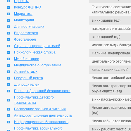
Проекты
Техническое состояние
Конкурс ФЦПРО
капитального ремонта (
Медиатека
Мониторинг
в них зданий (ед)
Для поступающих
находится ли в аварийн
Видеогалерея
в них зданий (ед)
Фотогалерея
имеют все виды благоус
Страницы преподавателей
Психологическая служба
Наличие: водопровода (
Музей истории
центрального отоплени
Медицинское обслуживание
канализации (да, нет)
Летний отдых
Число автомобилей дл
Ресурсный центр
Для родителей
Число автотранспортн
Паспорт Дорожной безопасности
обучающихся (ед)
Профилактика детского
в них пассажирских мес
травматизма
Число автотранспортн
Расписание звонков и питания
(ед)
Антикоррупционная деятельность
Число кабинетов основ
Информационная безопасность
Профилактика асоциального
в них рабочих мест с Э