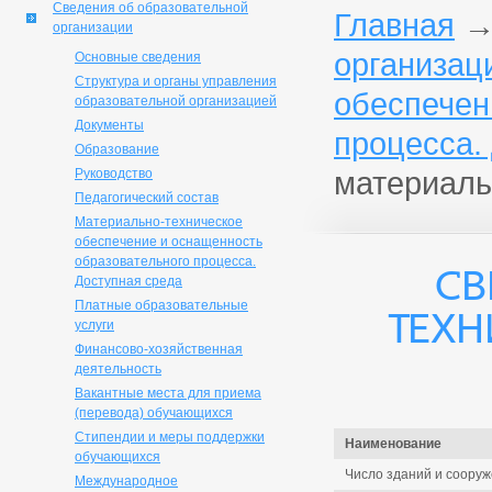
Сведения об образовательной
Главная
организации
организац
Основные сведения
Структура и органы управления
обеспечен
образовательной организацией
Документы
процесса.
Образование
Руководство
материаль
Педагогический состав
Материально-техническое
обеспечение и оснащенность
образовательного процесса.
Св
Доступная среда
Платные образовательные
техн
услуги
Финансово-хозяйственная
деятельность
Вакантные места для приема
(перевода) обучающихся
Стипендии и меры поддержки
Наименование
обучающихся
Число зданий и сооруж
Международное