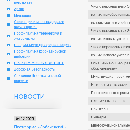
поведения
Число персональных Э
Архив
из них: приобретенны
Медиация
Стипендии и меры поддержки
используются в учебны
обучающихся
Число персональных ЭВ
Профилактика терроризма и
экстремизма
из них: используются в
Профминимум (профориентация)
Число переносных комп
Профилактика коронавирусной
из них: используются в
инфекции
ПРОКУРАТУРА РАЗЪЯСНЯЕТ
Оснащение общеобраз
оборудованием:
Дорожная безопасность
Снижение бюрократической
Мультимедиа-проекто
нагрузки
Интерактивные доски
Проекционные экраны
НОВОСТИ
Плазменные панели
Принтеры
Сканеры
04.12.2025
Многофункциональные 
Платформа «Лобачевский»