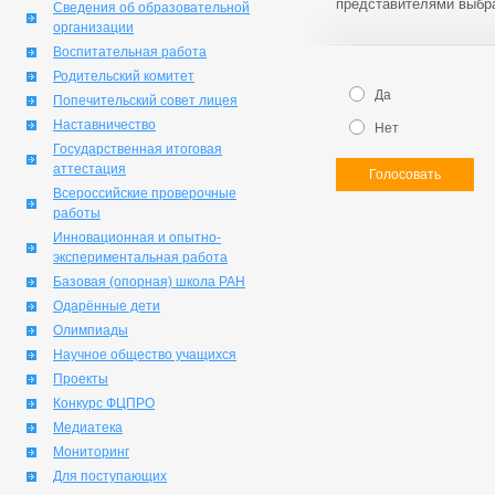
представителями выбр
Сведения об образовательной
организации
Воспитательная работа
Родительский комитет
Да
Попечительский совет лицея
Наставничество
Нет
Государственная итоговая
аттестация
Голосовать
Всероссийские проверочные
работы
Инновационная и опытно-
экспериментальная работа
Базовая (опорная) школа РАН
Одарённые дети
Олимпиады
Научное общество учащихся
Проекты
Конкурс ФЦПРО
Медиатека
Мониторинг
Для поступающих