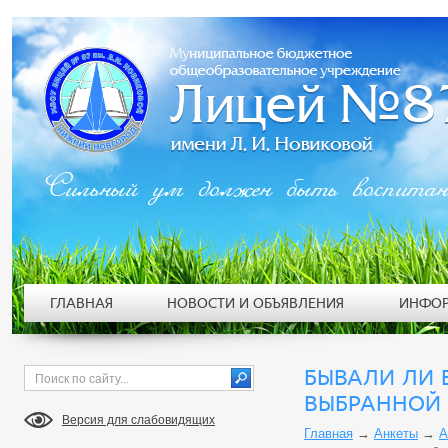
Сильный ум должен быть воспита
ГЛАВНАЯ
НОВОСТИ И ОБЪЯВЛЕНИЯ
ИНФОР
БЫВАЛИ ЛИ 
ВЫБРАННОЙ
Версия для слабовидящих
Главная
→
Анкеты
→
А