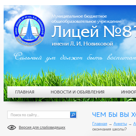
Сильный ум должен быть воспита
ГЛАВНАЯ
НОВОСТИ И ОБЪЯВЛЕНИЯ
ИНФОР
ЧЕМ БЫ ВЫ 
Главная
→
Анкеты
→
А
Версия для слабовидящих
окончания школы?