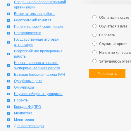
Сведения об образовательной
организации
Воспитательная работа
Обучаться в ссузе
Родительский комитет
Обучаться в вузе
Попечительский совет лицея
Наставничество
Работать
Государственная итоговая
Служить в армии
аттестация
Всероссийские проверочные
Ничем не хочу зан
работы
Затрудняюсь отве
Инновационная и опытно-
экспериментальная работа
Голосовать
Базовая (опорная) школа РАН
Одарённые дети
Олимпиады
Научное общество учащихся
Проекты
Конкурс ФЦПРО
Медиатека
Мониторинг
Для поступающих