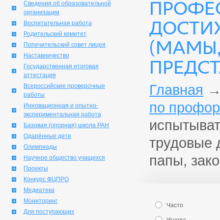
ПРОФЕ
Сведения об образовательной
организации
ДОСТИ
Воспитательная работа
Родительский комитет
(МАМЫ,
Попечительский совет лицея
Наставничество
ПРЕДСТ
Государственная итоговая
аттестация
Главная
Всероссийские проверочные
работы
по профор
Инновационная и опытно-
экспериментальная работа
испытыват
Базовая (опорная) школа РАН
Одарённые дети
трудовые 
Олимпиады
папы, зак
Научное общество учащихся
Проекты
Конкурс ФЦПРО
Медиатека
Мониторинг
Часто
Для поступающих