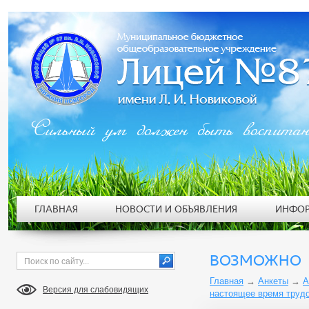
Сильный ум должен быть воспита
ГЛАВНАЯ
НОВОСТИ И ОБЪЯВЛЕНИЯ
ИНФОР
ВОЗМОЖНО
Главная
→
Анкеты
→
А
Версия для слабовидящих
настоящее время труд