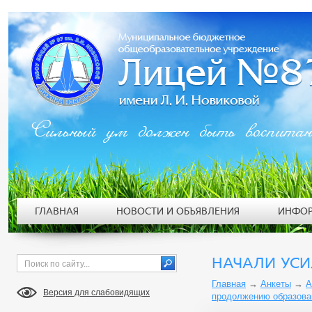
Сильный ум должен быть воспита
ГЛАВНАЯ
НОВОСТИ И ОБЪЯВЛЕНИЯ
ИНФОР
НАЧАЛИ УСИ
Главная
→
Анкеты
→
А
Версия для слабовидящих
продолжению образова