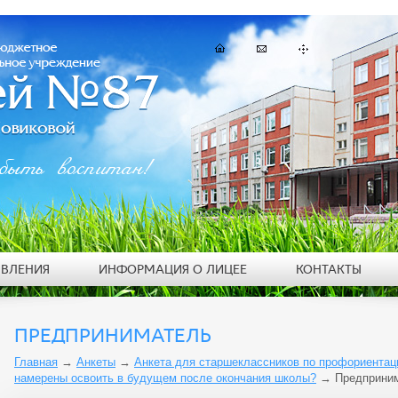
быть воспитан!
ЯВЛЕНИЯ
ИНФОРМАЦИЯ О ЛИЦЕЕ
КОНТАКТЫ
ПРЕДПРИНИМАТЕЛЬ
Главная
→
Анкеты
→
Анкета для старшеклассников по профориентац
намерены освоить в будущем после окончания школы?
→
Предприни