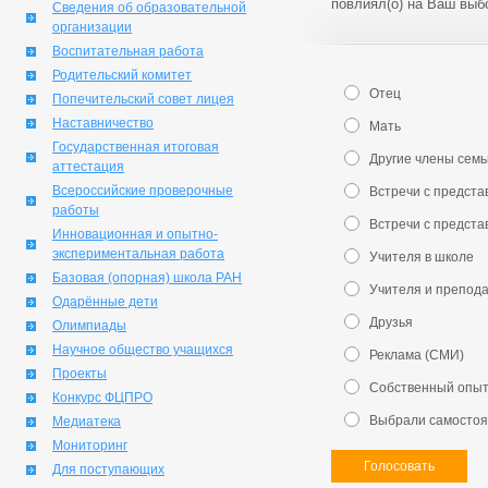
повлиял(о) на Ваш выб
Сведения об образовательной
организации
Воспитательная работа
Родительский комитет
Отец
Попечительский совет лицея
Наставничество
Мать
Государственная итоговая
Другие члены семь
аттестация
Всероссийские проверочные
Встречи с предст
работы
Встречи с предст
Инновационная и опытно-
экспериментальная работа
Учителя в школе
Базовая (опорная) школа РАН
Учителя и препод
Одарённые дети
Друзья
Олимпиады
Научное общество учащихся
Реклама (СМИ)
Проекты
Собственный опыт
Конкурс ФЦПРО
Выбрали самостоят
Медиатека
Мониторинг
Голосовать
Для поступающих