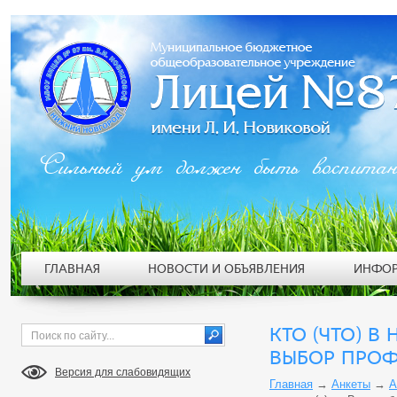
Сильный ум должен быть воспита
ГЛАВНАЯ
НОВОСТИ И ОБЪЯВЛЕНИЯ
ИНФОР
КТО (ЧТО) 
ВЫБОР ПРОФ
Версия для слабовидящих
Главная
→
Анкеты
→
А