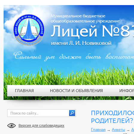
Сильный ум должен быть воспита
ГЛАВНАЯ
НОВОСТИ И ОБЪЯВЛЕНИЯ
ИНФОР
ПРИХОДИЛОС
РОДИТЕЛЕЙ?
Версия для слабовидящих
Главная
→
Анкеты
→
А