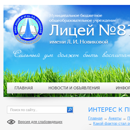
Сильный ум должен быть воспита
ГЛАВНАЯ
НОВОСТИ И ОБЪЯВЛЕНИЯ
ИНФОР
ИНТЕРЕС К 
Главная
→
Анкеты
→
П
Версия для слабовидящих
→
Какой фактор стал 