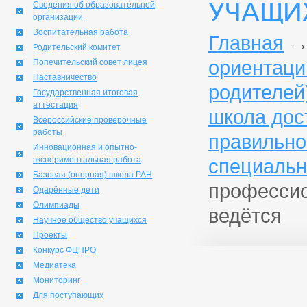
УЧАЩИХ
Сведения об образовательной
организации
Воспитательная работа
Главная
Родительский комитет
ориентаци
Попечительский совет лицея
Наставничество
родителей
Государственная итоговая
аттестация
школа дос
Всероссийские проверочные
работы
правильно
Инновационная и опытно-
экспериментальная работа
специальн
Базовая (опорная) школа РАН
профессио
Одарённые дети
Олимпиады
ведётся
Научное общество учащихся
Проекты
Конкурс ФЦПРО
Медиатека
Мониторинг
Для поступающих