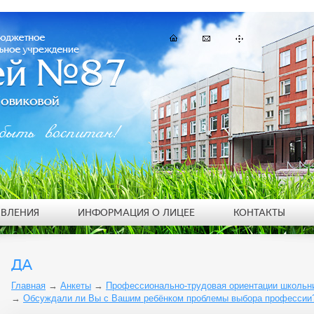
быть воспитан!
ЯВЛЕНИЯ
ИНФОРМАЦИЯ О ЛИЦЕЕ
КОНТАКТЫ
ДА
Главная
→
Анкеты
→
Профессионально-трудовая ориентации школьник
→
Обсуждали ли Вы с Вашим ребёнком проблемы выбора профессии