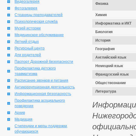
Видеогалерея
Физика
Фотогалерея
Страницы преподавателей
Химия
Психологическая служба
Информатика и ИКТ
Музей истории
Биология
Медицинское обслуживание
История
Летний отдых
Ресурсный центр
География
Для родителей
Английский язык
Паспорт Дорожной безопасности
Немецкий язык
Профилактика детского
травматизма
Французский язык
Расписание звонков и питания
Обществознание
Антикоррупционная деятельность
Литература
Информационная безопасность
Профилактика асоциального
Информация
поведения
Архив
Нижегородс
Медиация
официально
Стипендии и меры поддержки
обучающихся