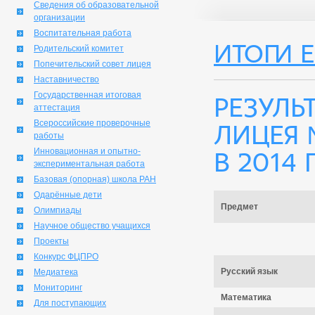
Сведения об образовательной
организации
Воспитательная работа
Итоги Е
Родительский комитет
Попечительский совет лицея
Наставничество
Государственная итоговая
Резуль
аттестация
Всероссийские проверочные
лицея 
работы
Инновационная и опытно-
в 2014 г
экспериментальная работа
Базовая (опорная) школа РАН
Одарённые дети
Предмет
Олимпиады
Научное общество учащихся
Проекты
Конкурс ФЦПРО
Русский язык
Медиатека
Мониторинг
Математика
Для поступающих