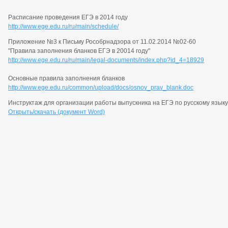
Расписание проведения ЕГЭ в 2014 году
http://www.ege.edu.ru/ru/main/schedule/
Приложение №3 к Письму Рособрнадзора от 11.02.2014 №02-60
"Правила заполнения бланков ЕГЭ в 20014 году"
http://www.ege.edu.ru/ru/main/legal-documents/index.php?id_4=18929
Основные правила заполнения бланков
http://www.ege.edu.ru/common/upload/docs/osnov_prav_blank.doc
Инструктаж для организации работы выпускника на ЕГЭ по русскому языку
Открыть/скачать (документ Word)