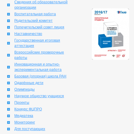
Сведения об образовательной
организации
Воспитательная работа
Родительский комитет
Попечительский совет лицея
Наставничество
Государственная итоговая
аттестация
Всероссийские проверочные
работы
Инновационная и опытно-
экспериментальная работа
Базовая (опорная) школа РАН
Одарённые дети
Олимпиады
Научное общество учащихся
Проекты
Конкурс ФЦПРО
Медиатека
Мониторинг
Для поступающих