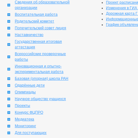
Сведения об образовательной
Проект расписания
организации
Изменения в ГИА 9
Дорожная карта 
Воспитательная работа
Информационные 
Родительский комитет
График объявлени
Попечительский совет лицея
Наставничество
Государственная итоговая
аттестация
Всероссийские проверочные
работы
Инновационная и опытно-
экспериментальная работа
Базовая (опорная) школа РАН
Одарённые дети
Олимпиады
Научное общество учащихся
Проекты
Конкурс ФЦПРО
Медиатека
Мониторинг
Для поступающих