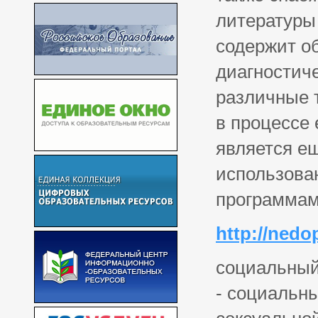
литературы 
содержит о
диагностиче
различные 
в процессе
является ещ
использован
программам
http://nedop
социальный
- социальны