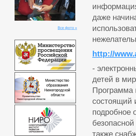
информация
даже начин
использоват
Все фото »
нежелательн
http://www.
- электронн
детей в мир
Программа п
состоящий 
подробное 
безопасной
также снаб