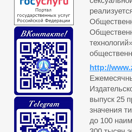
сексуально
реализуется
Общественн
Общественн
технологий
обществе
http://www.z
Ежемесячны
Издательск
выпуск 25 
значения т
до 100 наи
300 тысяч 