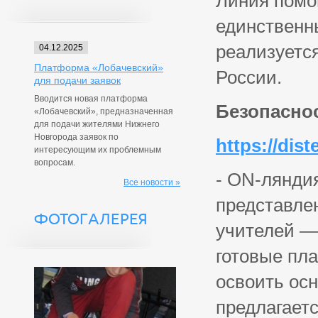
Линия помо
единственны
реализуется
04.12.2025
Платформа «Лобачевский»
России.
для подачи заявок
Вводится новая платформа
Безопасно
«Лобачевский», предназначенная
для подачи жителями Нижнего
Новгорода заявок по
https://dis
интересующим их проблемным
вопросам.
- ON-ляндия
Все новости »
представле
ФОТОГАЛЕРЕЯ
учителей —
готовые пла
освоить осн
предлагаетс