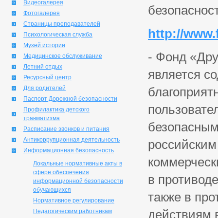
Видеогалерея
безопасност
Фотогалерея
Страницы преподавателей
http://www.
Психологическая служба
Музей истории
- Фонд «Др
Медицинское обслуживание
Летний отдых
является со
Ресурсный центр
Для родителей
благоприят
Паспорт Дорожной безопасности
пользовате
Профилактика детского
травматизма
безопасным
Расписание звонков и питания
Антикоррупционная деятельность
российским
Информационная безопасность
коммерческ
Локальные нормативные акты в
сфере обеспечения
в противоде
информационной безопасности
обучающихся
также в пр
Нормативное регулирование
действиям 
Педагогическим работникам