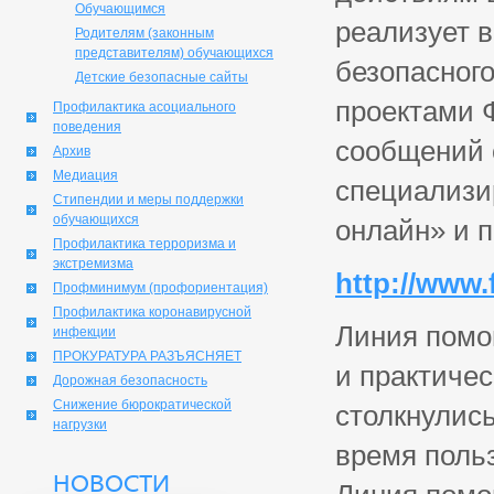
Обучающимся
реализует в
Родителям (законным
представителям) обучающихся
безопасног
Детские безопасные сайты
проектами 
Профилактика асоциального
поведения
сообщений 
Архив
Медиация
специализи
Стипендии и меры поддержки
обучающихся
онлайн» и п
Профилактика терроризма и
экстремизма
http://www.f
Профминимум (профориентация)
Профилактика коронавирусной
Линия помо
инфекции
ПРОКУРАТУРА РАЗЪЯСНЯЕТ
и практиче
Дорожная безопасность
Снижение бюрократической
столкнулись
нагрузки
время поль
НОВОСТИ