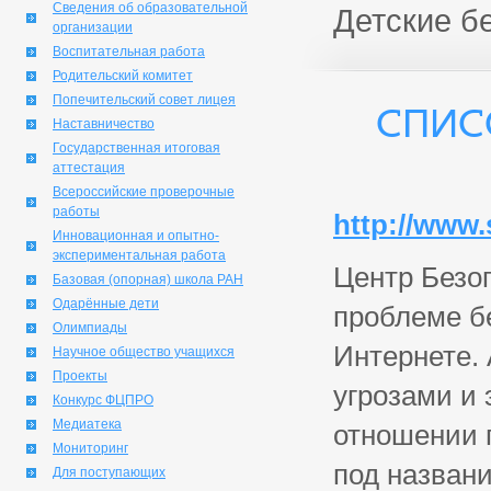
Сведения об образовательной
Детские б
организации
Воспитательная работа
Родительский комитет
Попечительский совет лицея
Спис
Наставничество
Государственная итоговая
аттестация
Всероссийские проверочные
работы
http://www.
Инновационная и опытно-
экспериментальная работа
Центр Безо
Базовая (опорная) школа РАН
Одарённые дети
проблеме б
Олимпиады
Интернете. 
Научное общество учащихся
Проекты
угрозами и
Конкурс ФЦПРО
Медиатека
отношении п
Мониторинг
под назван
Для поступающих