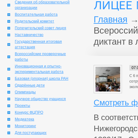
ЛИЦЕЕ 
Сведения об образовательной
организации
Воспитательная работа
Главная
Родительский комитет
Всероссий
Попечительский совет лицея
Наставничество
диктант в
Государственная итоговая
аттестация
Всероссийские проверочные
работы
Инновационная и опытно-
07.
экспериментальная работа
С 6 
Базовая (опорная) школа РАН
сотр
Одарённые дети
экол
Олимпиады
Научное общество учащихся
Смотреть ф
Проекты
Конкурс ФЦПРО
В соответс
Медиатека
Мониторинг
Нижегородск
Для поступающих