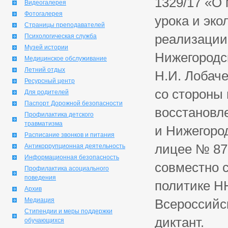
1329/17 «О 
Видеогалерея
Фотогалерея
урока и эко
Страницы преподавателей
реализации
Психологическая служба
Музей истории
Нижегородс
Медицинское обслуживание
Летний отдых
Н.И. Лобач
Ресурсный центр
со стороны
Для родителей
Паспорт Дорожной безопасности
восстановл
Профилактика детского
травматизма
и Нижегород
Расписание звонков и питания
лицее № 87
Антикоррупционная деятельность
Информационная безопасность
совместно 
Профилактика асоциального
поведения
политике Н
Архив
Медиация
Всероссийск
Стипендии и меры поддержки
диктант.
обучающихся