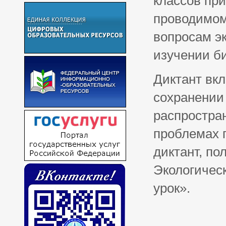
классов при
проводимом
вопросам эк
изучении б
Диктант вк
сохранении
распростран
проблемах 
диктант, п
Экологичес
урок».