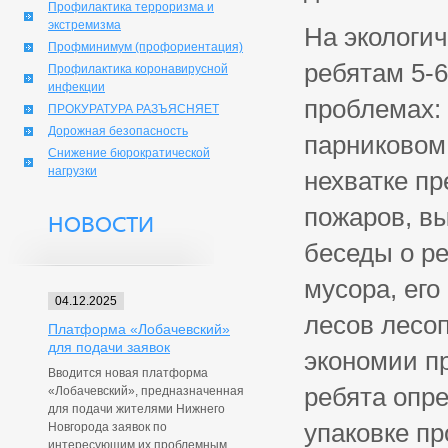
Профилактика терроризма и
экстремизма
На экологи
Профминимум (профориентация)
ребятам 5-6
Профилактика коронавирусной
инфекции
проблемах:
ПРОКУРАТУРА РАЗЪЯСНЯЕТ
Дорожная безопасность
парниковом
Снижение бюрократической
нагрузки
нехватке пр
пожаров, в
НОВОСТИ
беседы о р
мусора, его
04.12.2025
лесов лесоп
Платформа «Лобачевский»
для подачи заявок
экономии пр
Вводится новая платформа
ребята опр
«Лобачевский», предназначенная
для подачи жителями Нижнего
упаковке пр
Новгорода заявок по
интересующим их проблемным