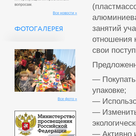
(пластмассо
вопросам.
Все новости »
алюминиевая
занятий уч
ФОТОГАЛЕРЕЯ
отношения 
свои поступ
Предложенн
— Покупать
упаковке;
— Использо
Все фото »
— Изменить
экологическ
— Активно 