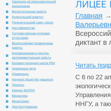
ЛИЦЕЕ 
Сведения об образовательной
организации
Воспитательная работа
Главная
Родительский комитет
Валерьевн
Попечительский совет лицея
Наставничество
Всероссий
Государственная итоговая
аттестация
диктант в
Всероссийские проверочные
работы
Инновационная и опытно-
экспериментальная работа
Базовая (опорная) школа РАН
Читать под
Одарённые дети
Олимпиады
С 6 по 22 а
Научное общество учащихся
экологическ
Проекты
Конкурс ФЦПРО
Управления
Медиатека
Мониторинг
ННГУ, а так
Для поступающих