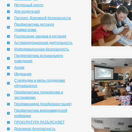
Ресурсный центр
Для родителей
Паспорт Дорожной безопасности
Профилактика детского
травматизма
Расписание звонков и питания
Антикоррупционная деятельность
Информационная безопасность
Профилактика асоциального
поведения
Архив
Медиация
Стипендии и меры поддержки
обучающихся
Профилактика терроризма и
экстремизма
Профминимум (профориентация)
Профилактика коронавирусной
инфекции
ПРОКУРАТУРА РАЗЪЯСНЯЕТ
Дорожная безопасность