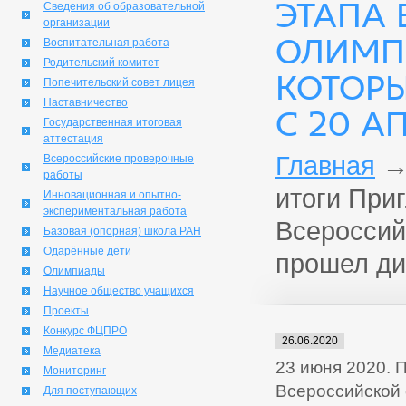
ЭТАПА
Сведения об образовательной
организации
ОЛИМП
Воспитательная работа
Родительский комитет
КОТОР
Попечительский совет лицея
Наставничество
С 20 АП
Государственная итоговая
аттестация
Главная
Всероссийские проверочные
работы
итоги При
Инновационная и опытно-
экспериментальная работа
Всероссий
Базовая (опорная) школа РАН
Одарённые дети
прошел дис
Олимпиады
Научное общество учащихся
Проекты
Конкурс ФЦПРО
26.06.2020
Медиатека
23 июня 2020. 
Мониторинг
Всероссийской 
Для поступающих