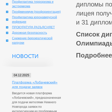
Профилактика терроризма и
дипломы по
экстремизма
лицея полу
Профминимум (профориентация)
Профилактика коронавирусной
и 31 диплом
инфекции
ПРОКУРАТУРА РАЗЪЯСНЯЕТ
Список ди
Дорожная безопасность
Снижение бюрократической
Олимпиады
нагрузки
Подробнее
НОВОСТИ
04.12.2025
Платформа «Лобачевский»
для подачи заявок
Вводится новая платформа
«Лобачевский», предназначенная
для подачи жителями Нижнего
Новгорода заявок по
интересующим их проблемным