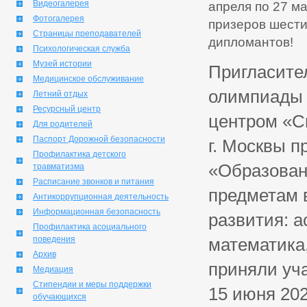
Видеогалерея
апреля по 27 ма
Фотогалерея
призеров шести
Страницы преподавателей
дипломантов!
Психологическая служба
Музей истории
Пригласите
Медицинское обслуживание
олимпиады 
Летний отдых
Ресурсный центр
центром «С
Для родителей
Паспорт Дорожной безопасности
г. Москвы 
Профилактика детского
«Образован
травматизма
Расписание звонков и питания
предметам 
Антикоррупционная деятельность
Информационная безопасность
развития: а
Профилактика асоциального
поведения
математика
Архив
приняли уча
Медиация
Стипендии и меры поддержки
15 июня 20
обучающихся