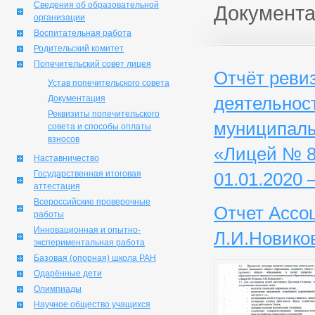
Сведения об образовательной
Документ
организации
Воспитательная работа
Родительский комитет
Попечительский совет лицея
Отчёт реви
Устав попечительского совета
деятельнос
Документация
Реквизиты попечительского
муниципаль
совета и способы оплаты
взносов
«Лицей № 8
Наставничество
Государственная итоговая
01.01.2020 –
аттестация
Всероссийские проверочные
Отчет Ассо
работы
Инновационная и опытно-
Л.И.Новиков
экспериментальная работа
Базовая (опорная) школа РАН
Одарённые дети
Олимпиады
Научное общество учащихся