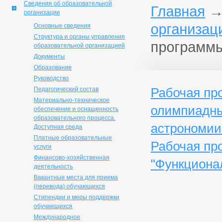
Сведения об образовательной
Главная
организации
организац
Основные сведения
Структура и органы управления
программы
образовательной организацией
Документы
Образование
Руководство
Рабочая пр
Педагогический состав
Материально-техническое
олимпиадны
обеспечение и оснащенность
образовательного процесса.
астрономии
Доступная среда
Платные образовательные
Рабочая пр
услуги
Финансово-хозяйственная
"Функциона
деятельность
Вакантные места для приема
(перевода) обучающихся
Стипендии и меры поддержки
обучающихся
Международное