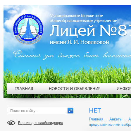
Сильный ум должен быть воспита
ГЛАВНАЯ
НОВОСТИ И ОБЪЯВЛЕНИЯ
ИНФОР
НЕТ
Главная
→
Анкеты
→
А
Версия для слабовидящих
представителями выбр