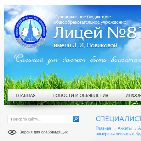
Сильный ум должен быть воспита
ГЛАВНАЯ
НОВОСТИ И ОБЪЯВЛЕНИЯ
ИНФОР
СПЕЦИАЛИС
Главная
→
Анкеты
→
А
Версия для слабовидящих
намерены освоить в б