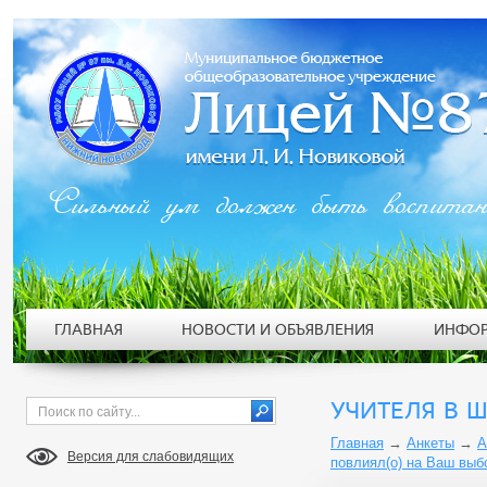
Сильный ум должен быть воспита
ГЛАВНАЯ
НОВОСТИ И ОБЪЯВЛЕНИЯ
ИНФОР
УЧИТЕЛЯ В 
Главная
→
Анкеты
→
А
Версия для слабовидящих
повлиял(о) на Ваш выб