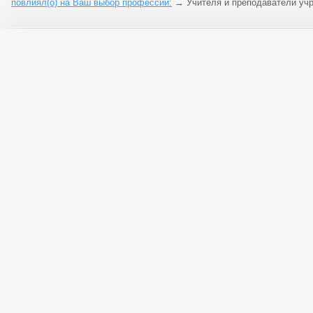
повлиял(о) на Ваш выбор профессии:
→
Учителя и преподаватели уч