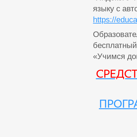
языку с ав
https://educ
Образовате
бесплатный 
«Учимся д
Средс
Прогр