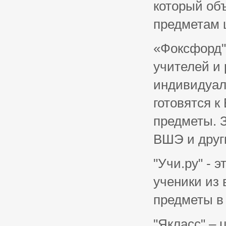
который об
предметам 
«Фоксфорд"
учителей и 
индивидуал
готовятся 
предметы. 
ВШЭ и друг
"Учи.ру" - 
ученики из
предметы в
"Якласс" –