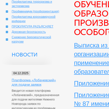
обучен
Профилактика терроризма и
экстремизма
образо
Профминимум (профориентация)
Профилактика коронавирусной
произво
инфекции
ПРОКУРАТУРА РАЗЪЯСНЯЕТ
особог
Дорожная безопасность
Снижение бюрократической
нагрузки
Выписка из 
организаци
НОВОСТИ
применение
образовате
04.12.2025
Платформа «Лобачевский»
Приложение
для подачи заявок
Вводится новая платформа
Приложение
«Лобачевский», предназначенная
для подачи жителями Нижнего
№ 87 имени
Новгорода заявок по
интересующим их проблемным