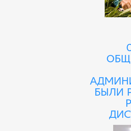
общ
админи
были 
дис