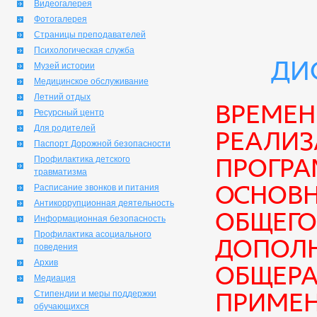
Видеогалерея
Фотогалерея
Страницы преподавателей
Психологическая служба
ДИ
Музей истории
Медицинское обслуживание
Летний отдых
Времен
Ресурсный центр
Для родителей
реализ
Паспорт Дорожной безопасности
програ
Профилактика детского
травматизма
основн
Расписание звонков и питания
Антикоррупционная деятельность
общего
Информационная безопасность
Профилактика асоциального
допол
поведения
Архив
общера
Медиация
примен
Стипендии и меры поддержки
обучающихся