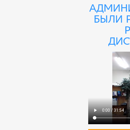
админи
были 
дис