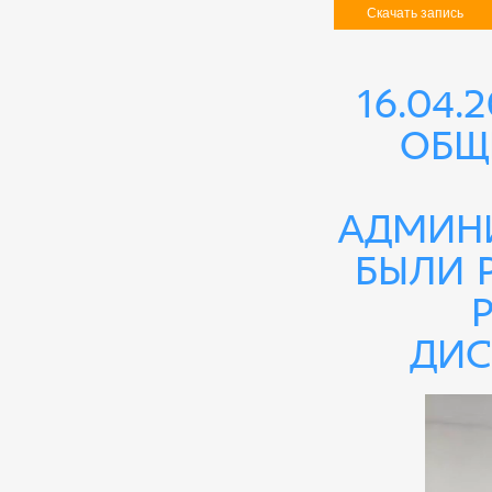
Скачать запись
16.04.
общ
админи
были 
дис