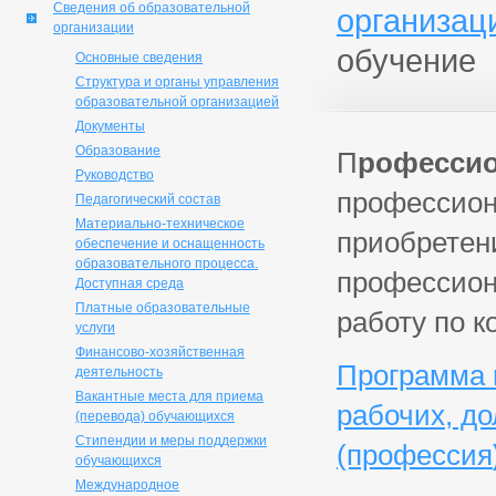
Сведения об образовательной
организац
организации
обучение
Основные сведения
Структура и органы управления
образовательной организацией
Документы
Образование
П
рофессио
Руководство
профессион
Педагогический состав
Материально-техническое
приобретен
обеспечение и оснащенность
образовательного процесса.
профессион
Доступная среда
Платные образовательные
работу по 
услуги
Финансово-хозяйственная
Программа 
деятельность
Вакантные места для приема
рабочих, д
(перевода) обучающихся
Стипендии и меры поддержки
(профессия
обучающихся
Международное