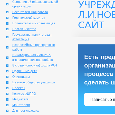
УЧРЕЖ
Сведения об образовательной
организации
Л.И.Н
Воспитательная работа
Родительский комитет
САЙТ
Попечительский совет лицея
Наставничество
Государственная итоговая
аттестация
Всероссийские проверочные
работы
Инновационная и опытно-
Есть пре
экспериментальная работа
организа
Базовая (опорная) школа РАН
Одарённые дети
процесса 
Олимпиады
сделать 
Научное общество учащихся
Проекты
Конкурс ФЦПРО
Написать о 
Медиатека
Мониторинг
Для поступающих