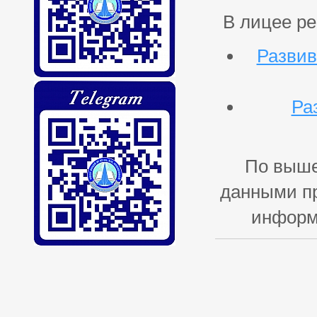
В лицее р
Развив
Ра
По выше
данными пр
информа