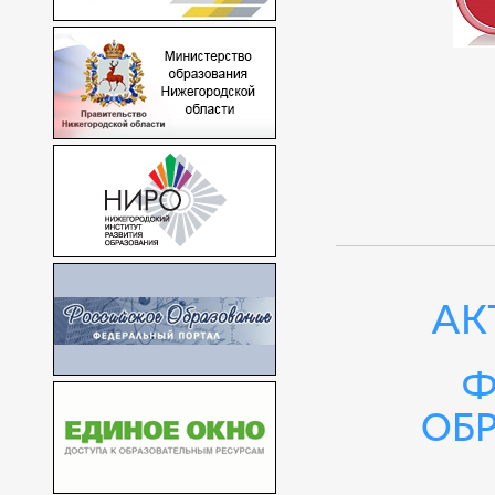
АК
Ф
об