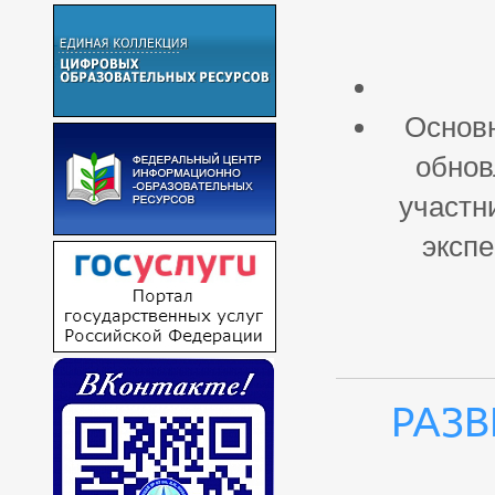
Основн
обнов
участн
эксп
Раз