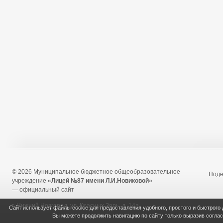
© 2026 Муниципальное бюджетное общеобразовательное
Под
учреждение
«Лицей №87 имени Л.И.Новиковой»
— официальный сайт
г. Нижний Новгород, ул. Красных Зорь, д. 14а
Сайт использует файлы cookie для предоставления удобного, простого и быстрого
Вы можете продолжить навигацию по сайту только выразив согла