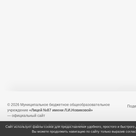
© 2026 Муниципальное бюджетное общеобразовательное
Под
учреждение
«Лицей №87 имени Л.И.Новиковой»
— официальный сайт
г. Нижний Новгород, ул. Красных Зорь, д. 14а
Сайт использует файлы cookie для предоставления удобного, простого и быстрого
Вы можете продолжить навигацию по сайту только выразив согла