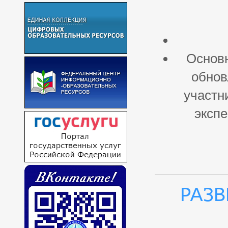
Основн
обнов
участн
эксп
Раз