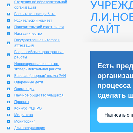
УЧРЕЖ
Сведения об образовательной
организации
Л.И.Н
Воспитательная работа
Родительский комитет
САЙТ
Попечительский совет лицея
Наставничество
Государственная итоговая
аттестация
Всероссийские проверочные
работы
Инновационная и опытно-
Есть пре
экспериментальная работа
организа
Базовая (опорная) школа РАН
Одарённые дети
процесса 
Олимпиады
сделать 
Научное общество учащихся
Проекты
Конкурс ФЦПРО
Написать о 
Медиатека
Мониторинг
Для поступающих