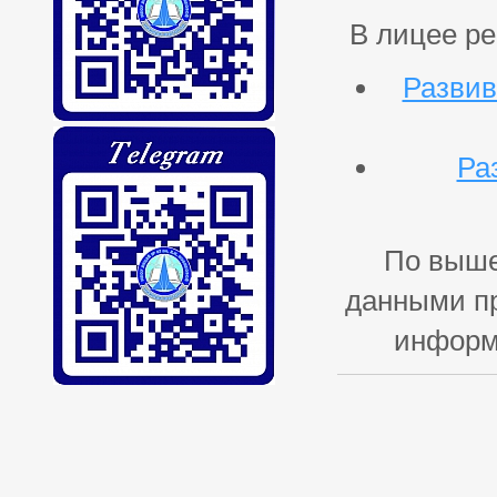
В лицее р
Развив
Ра
По выше
данными пр
информа