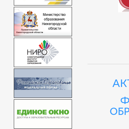
АК
Ф
об