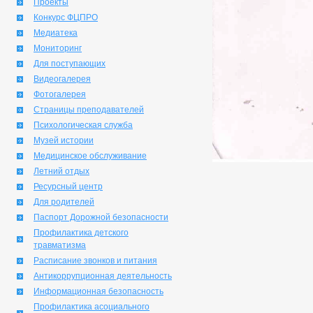
Проекты
Конкурс ФЦПРО
Медиатека
Мониторинг
Для поступающих
Видеогалерея
Фотогалерея
Страницы преподавателей
Психологическая служба
Музей истории
Медицинское обслуживание
Летний отдых
Ресурсный центр
Для родителей
Паспорт Дорожной безопасности
Профилактика детского
травматизма
Расписание звонков и питания
Антикоррупционная деятельность
Информационная безопасность
Профилактика асоциального