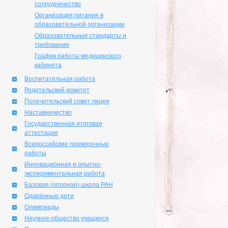
сотрудничество
Организация питания в
образовательной организации
Образовательные стандарты и
требования
График работы медицинского
кабинета
Воспитательная работа
Родительский комитет
Попечительский совет лицея
Наставничество
Государственная итоговая
аттестация
Всероссийские проверочные
работы
Инновационная и опытно-
экспериментальная работа
Базовая (опорная) школа РАН
Одарённые дети
Олимпиады
Научное общество учащихся