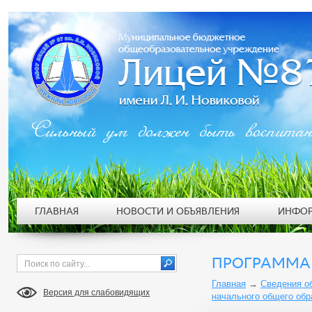
Сильный ум должен быть воспита
ГЛАВНАЯ
НОВОСТИ И ОБЪЯВЛЕНИЯ
ИНФОР
ПРОГРАММА
Главная
→
Сведения о
Версия для слабовидящих
начального общего обр