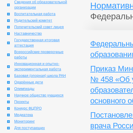
Сведения об образовательной
Нормативн
организации
Федеральн
Воспитательная работа
Родительский комитет
Попечительский совет лицея
Наставничество
Государственная итоговая
Федеральный
аттестация
Всероссийские проверочные
образовани
работы
Инновационная и опытно-
Приказ Мин
экспериментальная работа
Базовая (опорная) школа РАН
№ 458 «Об 
Одарённые дети
образовате
Олимпиады
Научное общество учащихся
основного о
Проекты
Конкурс ФЦПРО
Постановлен
Медиатека
Мониторинг
врача Росс
Для поступающих