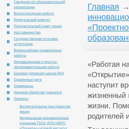
Сведения об образовательной
Главная
организации
Воспитательная работа
инноваци
Родительский комитет
«Проектно
Попечительский совет лицея
Наставничество
образован
Государственная итоговая
аттестация
Всероссийские проверочные
работы
Инновационная и опытно-
«Работая н
экспериментальная работа
«Открытие» 
Базовая (опорная) школа РАН
Одарённые дети
наступит вр
Олимпиады
Научное общество учащихся
жизненный 
Проекты
жизни. Помо
Воспитательное пространство
лицея
родителей и
Федеральная инновационная
площадка ГБОУ ДПО НИРО
«Проектно-сетевой институт