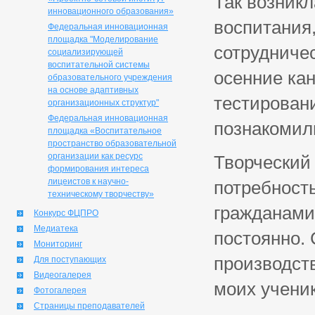
Так возникл
инновационного образования»
воспитания,
Федеральная инновационная
площадка "Моделирование
сотрудниче
социализирующей
воспитательной системы
осенние ка
образовательного учреждения
на основе адаптивных
тестирован
организационных структур"
Федеральная инновационная
познакомили
площадка «Воспитательное
пространство образовательной
организации как ресурс
Творческий 
формирования интереса
лицеистов к научно-
потребност
техническому творчеству»
гражданами
Конкурс ФЦПРО
Медиатека
постоянно. 
Мониторинг
производств
Для поступающих
Видеогалерея
моих учени
Фотогалерея
Страницы преподавателей