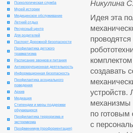
Никулина С.
Психологическая служба
Музей истории
Идея эта п
Медицинское обслуживание
Летний отдых
механическ
Ресурсный центр
Для родителей
проводятся 
Паспорт Дорожной безопасности
робототехни
Профилактика детского
травматизма
комплектом
Расписание звонков и питания
Антикоррупционная деятельность
создавать 
Информационная безопасность
механическ
Профилактика асоциального
поведения
устройств.
Архив
Медиация
механизмы 
Стипендии и меры поддержки
обучающихся
по готовым
Профилактика терроризма и
экстремизма
с персонал
Профминимум (профориентация)