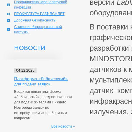
версии
Lab
Профилактика коронавирусной
инфекции
оборудован
ПРОКУРАТУРА РАЗЪЯСНЯЕТ
Дорожная безопасность
В поставки 
Снижение бюрократической
нагрузки
графическо
разработки
НОВОСТИ
MINDSTORM,
датчиков к 
04.12.2025
мультиплекс
Платформа «Лобачевский»
для подачи заявок
датчик–комп
Вводится новая платформа
«Лобачевский», предназначенная
инфракрасн
для подачи жителями Нижнего
Новгорода заявок по
излучения, 
интересующим их проблемным
вопросам.
Все новости »