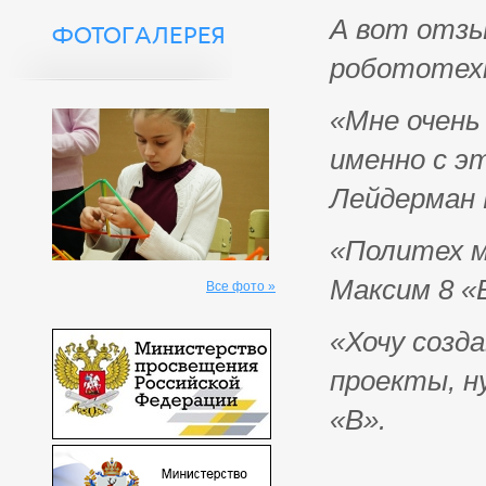
А вот отзы
ФОТОГАЛЕРЕЯ
робототех
«Мне очень
именно с э
Лейдерман 
«Политех м
Максим 8 «
Все фото »
«Хочу созд
проекты, н
«В».