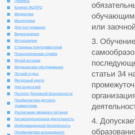
Проекты
обязательны
Конкурс ФЦПРО
обучающими
Медиатека
Мониторинг
или заочно
Для поступающих
Видеогалерея
3. Обучени
Фотогалерея
Страницы преподавателей
самообразо
Психологическая служба
Музей истории
последующе
Медицинское обслуживание
статьи 34 н
Летний отдых
Ресурсный центр
промежуточн
Для родителей
организаци
Паспорт Дорожной безопасности
Профилактика детского
деятельнос
травматизма
Расписание звонков и питания
4. Допуска
Антикоррупционная деятельность
Информационная безопасность
образовани
Профилактика асоциального