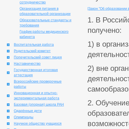
сотрудничество
Организация питания в
[Закон "Об образовании в
образовательной организации
1. В Росси
Образовательные стандарты и
требования
получено:
График работы медицинского
кабинета
1) в орган
Воспитательная работа
Родительский комитет
деятельнос
Попечительский совет лицея
Наставничество
2) вне орг
Государственная итоговая
аттестация
деятельнос
Всероссийские проверочные
работы
самообразо
Инновационная и опытно-
экспериментальная работа
2. Обучени
Базовая (опорная) школа РАН
Одарённые дети
образовател
Олимпиады
возможност
Научное общество учащихся