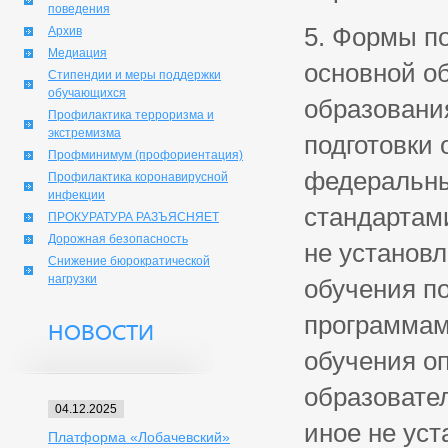
поведения
5. Формы п
Архив
Медиация
основной о
Стипендии и меры поддержки
обучающихся
образовани
Профилактика терроризма и
экстремизма
подготовки
Профминимум (профориентация)
федеральны
Профилактика коронавирусной
инфекции
стандартам
ПРОКУРАТУРА РАЗЪЯСНЯЕТ
Дорожная безопасность
не установ
Снижение бюрократической
нагрузки
обучения п
программам
НОВОСТИ
обучения о
образовате
04.12.2025
иное не ус
Платформа «Лобачевский»