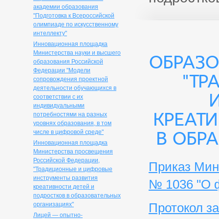
академии образования
"Подготовка к Всероссийской
олимпиаде по искусственному
интеллекту"
Инновационная площадка
Министерства науки и высшего
образо
образования Российской
Федерации "Модели
"Тр
сопровождения проектной
деятельности обучающихся в
соответствии с их
индивидуальными
креати
потребностями на разных
уровнях образования, в том
в обр
числе в цифровой среде"
Инновационная площадка
Министерства просвещения
Российской Федерации,
Приказ Мин
"Традиционные и цифровые
инструменты развития
№ 1036 "О 
креативности детей и
подростков в образовательных
Протокол за
организациях"
Лицей — опытно-