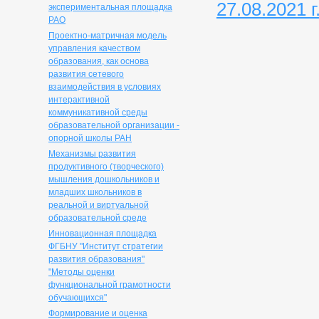
27.08.2021 г
экспериментальная площадка
РАО
Проектно-матричная модель
управления качеством
образования, как основа
развития сетевого
взаимодействия в условиях
интерактивной
коммуникативной среды
образовательной организации -
опорной школы РАН
Механизмы развития
продуктивного (творческого)
мышления дошкольников и
младших школьников в
реальной и виртуальной
образовательной среде
Инновационная площадка
ФГБНУ "Институт стратегии
развития образования"
"Методы оценки
функциональной грамотности
обучающихся"
Формирование и оценка