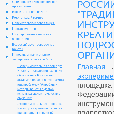
РОССИ
Сведения об образовательной
организации
"ТРАД
Воспитательная работа
Родительский комитет
ИНСТР
Попечительский совет лицея
Наставничество
КРЕАТИ
Государственная итоговая
аттестация
ПОДРОС
Всероссийские проверочные
работы
ОРГАН
Инновационная и опытно-
экспериментальная работа
Главная
Экспериментальная площадка
Института стратегии развития
экспериме
образования Российской
академии образования), работа
площадка 
над проблемой "Апробация
методик работы с детьми,
Федерации
испытывающими трудности в
обучении"
инструмен
Экспериментальная площадка
Института стратегии развития
подростко
образования Российской