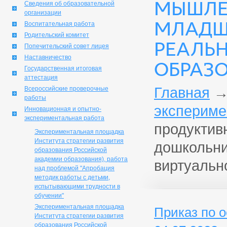
МЫШЛЕ
Сведения об образовательной
организации
МЛАДШ
Воспитательная работа
Родительский комитет
РЕАЛЬ
Попечительский совет лицея
Наставничество
ОБРАЗО
Государственная итоговая
аттестация
Главная
Всероссийские проверочные
работы
экспериме
Инновационная и опытно-
экспериментальная работа
продуктив
Экспериментальная площадка
Института стратегии развития
дошкольни
образования Российской
академии образования), работа
виртуальн
над проблемой "Апробация
методик работы с детьми,
испытывающими трудности в
обучении"
Экспериментальная площадка
Приказ по 
Института стратегии развития
образования Российской