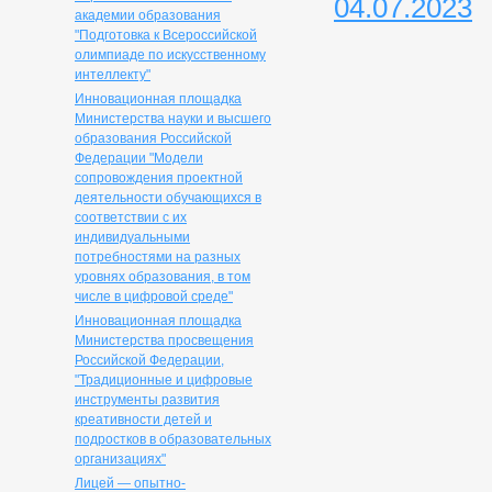
04.07.2023
академии образования
"Подготовка к Всероссийской
олимпиаде по искусственному
интеллекту"
Инновационная площадка
Министерства науки и высшего
образования Российской
Федерации "Модели
сопровождения проектной
деятельности обучающихся в
соответствии с их
индивидуальными
потребностями на разных
уровнях образования, в том
числе в цифровой среде"
Инновационная площадка
Министерства просвещения
Российской Федерации,
"Традиционные и цифровые
инструменты развития
креативности детей и
подростков в образовательных
организациях"
Лицей — опытно-