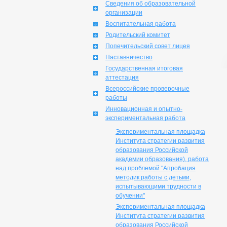
Сведения об образовательной
организации
Воспитательная работа
Родительский комитет
Попечительский совет лицея
Наставничество
Государственная итоговая
аттестация
Всероссийские проверочные
работы
Инновационная и опытно-
экспериментальная работа
Экспериментальная площадка
Института стратегии развития
образования Российской
академии образования), работа
над проблемой "Апробация
методик работы с детьми,
испытывающими трудности в
обучении"
Экспериментальная площадка
Института стратегии развития
образования Российской