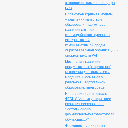
экспериментальная площадка
РАО
Проектно-матричная модель
управления качеством
образования, как основа
развития сетевого
взаимодействия в условиях
интерактивной
коммуникативной среды
образовательной организации -
опорной школы РАН
Механизмы развития
продуктивного (творческого)
мышления дошкольников и
младших школьников в
реальной и виртуальной
образовательной среде
Инновационная площадка
ФГБНУ "Институт стратегии
развития образования"
"Методы оценки
функциональной грамотности
обучающихся"
Формирование и оценка