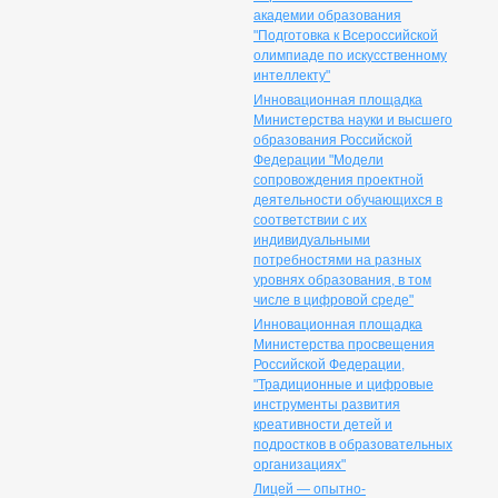
академии образования
"Подготовка к Всероссийской
олимпиаде по искусственному
интеллекту"
Инновационная площадка
Министерства науки и высшего
образования Российской
Федерации "Модели
сопровождения проектной
деятельности обучающихся в
соответствии с их
индивидуальными
потребностями на разных
уровнях образования, в том
числе в цифровой среде"
Инновационная площадка
Министерства просвещения
Российской Федерации,
"Традиционные и цифровые
инструменты развития
креативности детей и
подростков в образовательных
организациях"
Лицей — опытно-