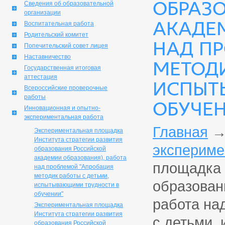
ОБРАЗ
Сведения об образовательной
организации
АКАДЕМ
Воспитательная работа
Родительский комитет
НАД П
Попечительский совет лицея
Наставничество
МЕТОДИ
Государственная итоговая
аттестация
ИСПЫТ
Всероссийские проверочные
работы
ОБУЧЕ
Инновационная и опытно-
экспериментальная работа
Главная
Экспериментальная площадка
Института стратегии развития
экспериме
образования Российской
академии образования), работа
площадка 
над проблемой "Апробация
методик работы с детьми,
образован
испытывающими трудности в
обучении"
работа на
Экспериментальная площадка
Института стратегии развития
с детьми,
образования Российской