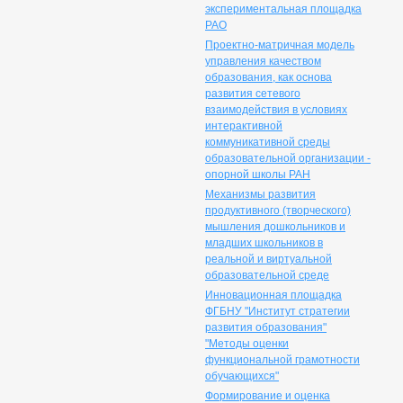
экспериментальная площадка
РАО
Проектно-матричная модель
управления качеством
образования, как основа
развития сетевого
взаимодействия в условиях
интерактивной
коммуникативной среды
образовательной организации -
опорной школы РАН
Механизмы развития
продуктивного (творческого)
мышления дошкольников и
младших школьников в
реальной и виртуальной
образовательной среде
Инновационная площадка
ФГБНУ "Институт стратегии
развития образования"
"Методы оценки
функциональной грамотности
обучающихся"
Формирование и оценка