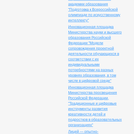
академии образования
"Подготовка к Всероссийской
олимпиаде по искусственному
интеллекту"
Инновационная площадка
Министерства науки и высшего
образования Российской
Федерации "Модели
сопровождения проектной
деятельности обучающихся в
соответствии с их
индивидуальными
потребностями на разных
уровнях образования, в том
числе в цифровой среде"
Инновационная площадка
Министерства просвещения
Российской Федерации,
"Традиционные и цифровые
инструменты развития
креативности детей и
подростков в образовательных
организациях"
Лицей — опытно-