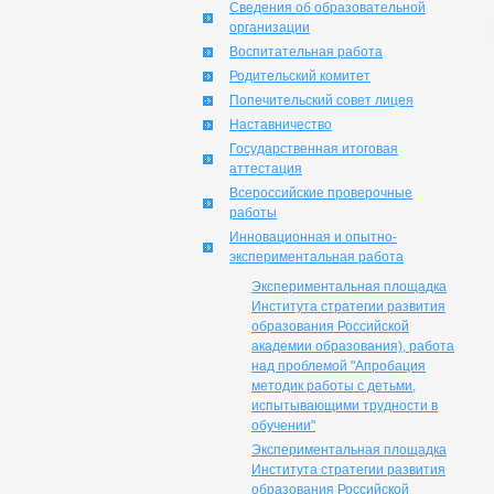
Сведения об образовательной
организации
Воспитательная работа
Родительский комитет
Попечительский совет лицея
Наставничество
Государственная итоговая
аттестация
Всероссийские проверочные
работы
Инновационная и опытно-
экспериментальная работа
Экспериментальная площадка
Института стратегии развития
образования Российской
академии образования), работа
над проблемой "Апробация
методик работы с детьми,
испытывающими трудности в
обучении"
Экспериментальная площадка
Института стратегии развития
образования Российской