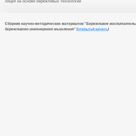
лицея на основе бережливых технологий
Сборник научно-методических материалов "
Бережливое воспитательн
бережливого инженерного мышления" (
открыть
/
скачать
)